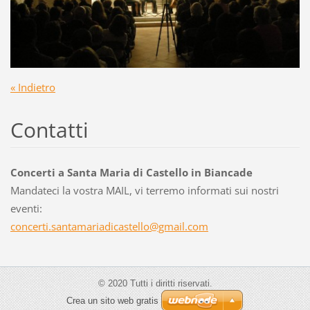
« Indietro
Contatti
Concerti a Santa Maria di Castello in Biancade
Mandateci la vostra MAIL, vi terremo informati sui nostri
eventi:
concerti
.santama
riadicas
tello@gm
ail.com
© 2020 Tutti i diritti riservati.
Crea un sito web gratis