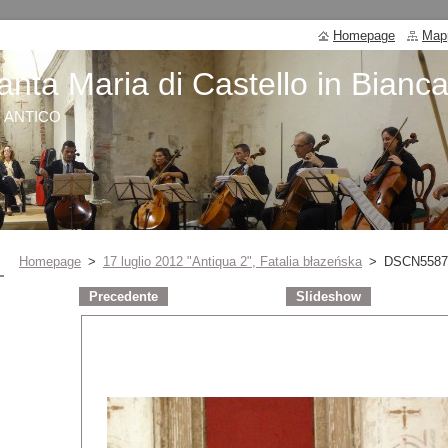
Homepage
Mapp
anta Maria di Castello in Bianc
O ANTICO
Homepage
>
17 luglio 2012 "Antiqua 2", Fatalia błazeńska
>
DSCN5587
Precedente
Slideshow