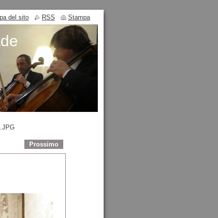
a del sito
RSS
Stampa
ade
.JPG
Prossimo