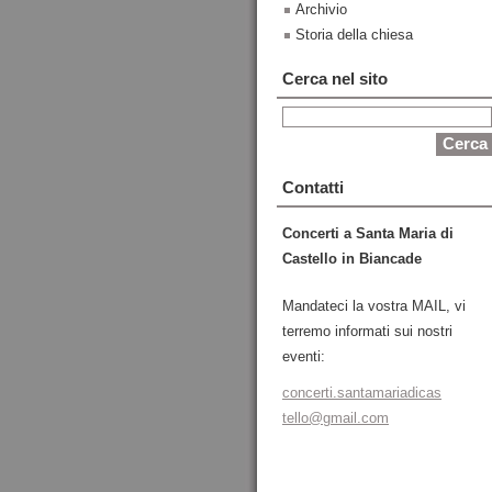
Archivio
Storia della chiesa
Cerca nel sito
Contatti
Concerti a Santa Maria di
Castello in Biancade
Mandateci la vostra MAIL, vi
terremo informati sui nostri
eventi:
concerti
.santama
riadicas
tello@gm
ail.com