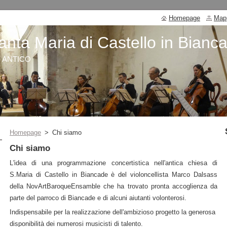
Homepage
Mapp
anta Maria di Castello in Bianc
O ANTICO
Homepage
>
Chi siamo
Chi siamo
L'idea di una programmazione concertistica nell'antica chiesa di
S.Maria di Castello in Biancade è del violoncellista Marco Dalsass
della NovArtBaroqueEnsamble che ha trovato pronta accoglienza da
parte del parroco di Biancade e di alcuni aiutanti volonterosi.
Indispensabile per la realizzazione dell'ambizioso progetto la generosa
disponibilità dei numerosi musicisti di talento.