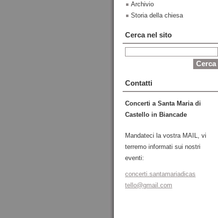
Archivio
Storia della chiesa
Cerca nel sito
Contatti
Concerti a Santa Maria di
Castello in Biancade
Mandateci la vostra MAIL, vi
terremo informati sui nostri
eventi:
concerti
.santama
riadicas
tello@gm
ail.com