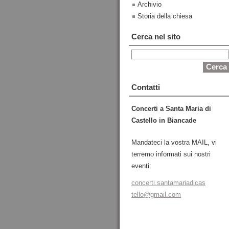
Archivio
Storia della chiesa
Cerca nel sito
Contatti
Concerti a Santa Maria di
Castello in Biancade
Mandateci la vostra MAIL, vi
terremo informati sui nostri
eventi:
concerti
.santama
riadicas
tello@gm
ail.com