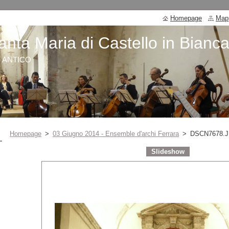
Homepage
Mapp
anta Maria di Castello in Bianc
O ANTICO
Homepage
>
03 Giugno 2014 - Ensemble d'archi Ferrara
>
DSCN7678.
Slideshow