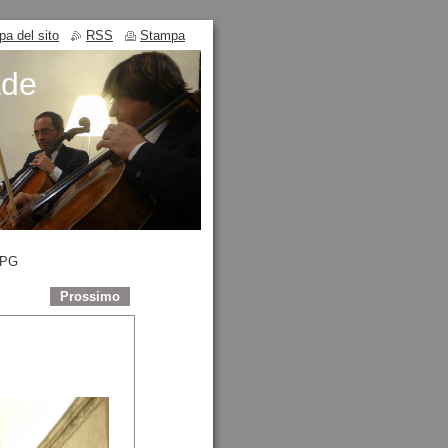
a del sito
RSS
Stampa
ade
JPG
Prossimo