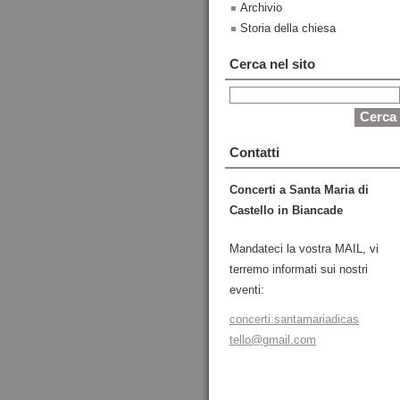
Archivio
Storia della chiesa
Cerca nel sito
Contatti
Concerti a Santa Maria di
Castello in Biancade
Mandateci la vostra MAIL, vi
terremo informati sui nostri
eventi:
concerti
.santama
riadicas
tello@gm
ail.com