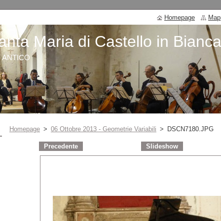
Homepage
Mapp
anta Maria di Castello in Bianc
O ANTICO
Homepage
>
06 Ottobre 2013 - Geometrie Variabili
>
DSCN7180.JPG
Precedente
Slideshow