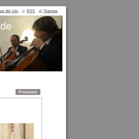
a del sito
RSS
Stampa
ade
Prossimo