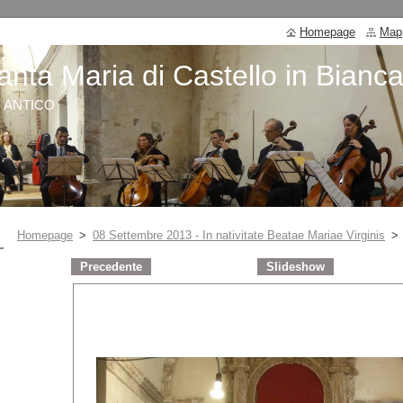
Homepage
Mapp
anta Maria di Castello in Bianc
O ANTICO
Homepage
>
08 Settembre 2013 - In nativitate Beatae Mariae Virginis
>
Precedente
Slideshow