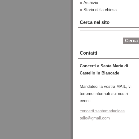
Archivio
Storia della chiesa
Cerca nel sito
Contatti
Concerti a Santa Maria di
Castello in Biancade
Mandateci la vostra MAIL, vi
terremo informati sui nostri
eventi:
concerti
.santama
riadicas
tello@gm
ail.com