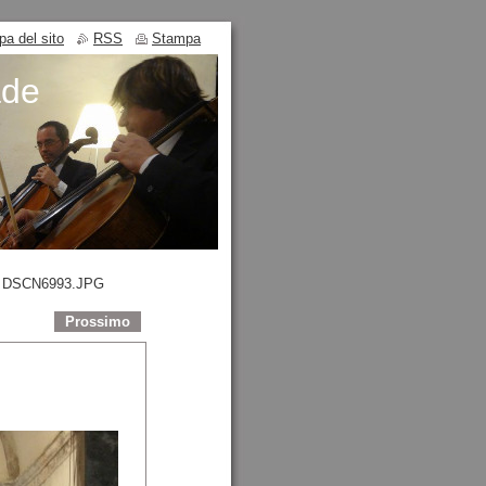
a del sito
RSS
Stampa
ade
DSCN6993.JPG
Prossimo