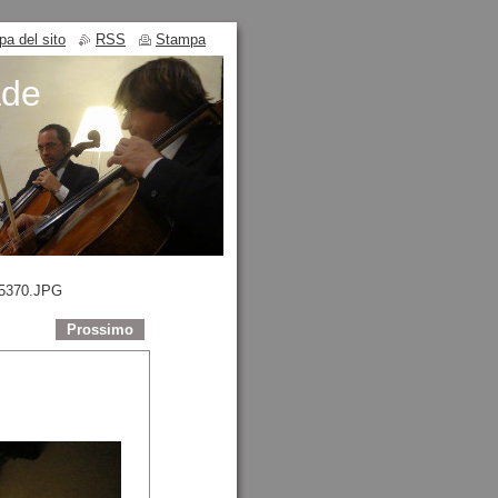
a del sito
RSS
Stampa
ade
5370.JPG
Prossimo