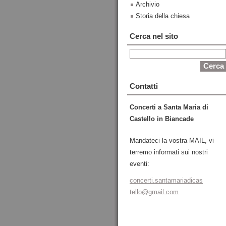
Archivio
Storia della chiesa
Cerca nel sito
Contatti
Concerti a Santa Maria di
Castello in Biancade
Mandateci la vostra MAIL, vi
terremo informati sui nostri
eventi:
concerti
.santama
riadicas
tello@gm
ail.com