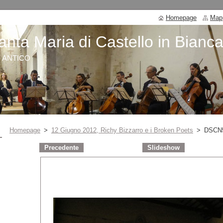
Homepage
Mapp
anta Maria di Castello in Bianc
O ANTICO
Homepage
>
12 Giugno 2012, Richy Bizzarro e i Broken Poets
>
DSCN
Precedente
Slideshow