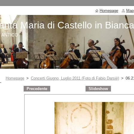
Homepage
Mapp
anta Maria di Castello in Bianc
O ANTICO
Homepage
>
Concerti Giugno, Luglio 2011 (Foto di Fabio Darsiè)
>
06.2
Precedente
Slideshow