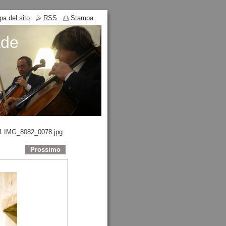
a del sito
RSS
Stampa
ade
1 IMG_8082_0078.jpg
Prossimo