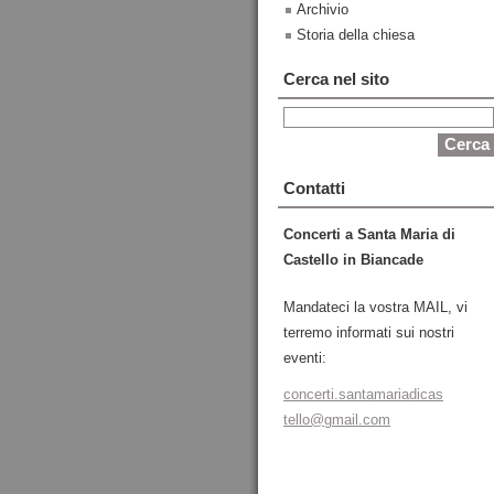
Archivio
Storia della chiesa
Cerca nel sito
Contatti
Concerti a Santa Maria di
Castello in Biancade
Mandateci la vostra MAIL, vi
terremo informati sui nostri
eventi:
concerti
.santama
riadicas
tello@gm
ail.com